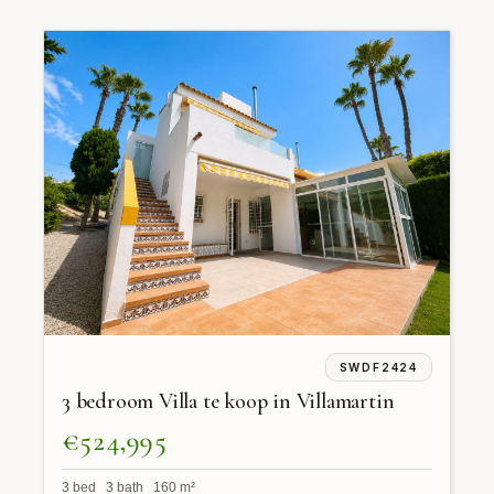
SWDF2424
3 bedroom Villa te koop in Villamartin
€524,995
3 bed 3 bath 160 m²