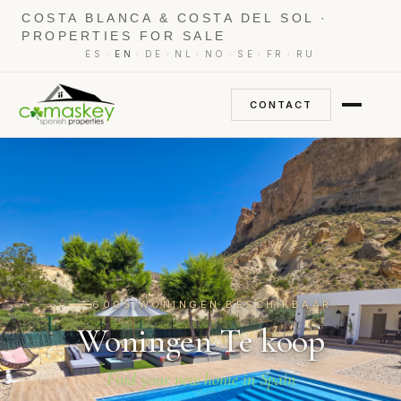
COSTA BLANCA & COSTA DEL SOL ·
PROPERTIES FOR SALE
·
·
·
·
·
·
·
ES
EN
DE
NL
NO
SE
FR
RU
CONTACT
6005 WONINGEN BESCHIKBAAR
Woningen Te koop
Find your new home in Spain