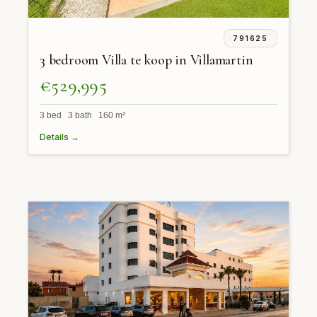
791625
3 bedroom Villa te koop in Villamartin
€529,995
3 bed 3 bath 160 m²
Details →