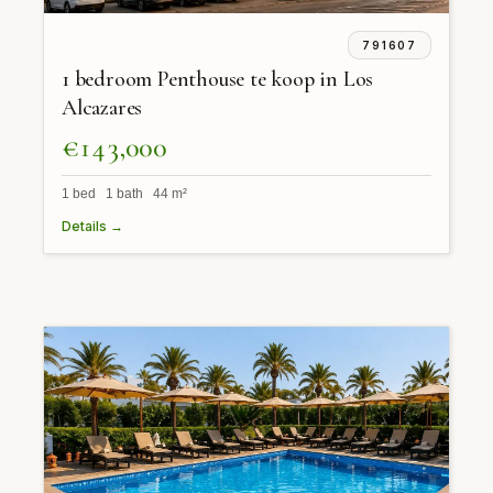
791607
1 bedroom Penthouse te koop in Los
Alcazares
€143,000
1 bed 1 bath 44 m²
Details →