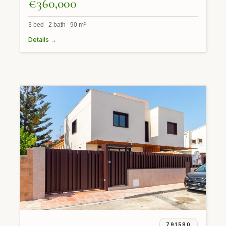
€360,000
3 bed 2 bath 90 m²
Details →
791580