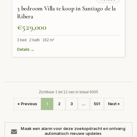
3 bedroom Villa te koop in Santiago de la
Ribera
€529,000
3 bed 2 bath 162 m²
Details →
Zichtbaar 1 tot 12 van in totaal 6005
« Previous
1
2
3
...
501
Next »
Maak een alarm voor deze zoekopdracht en ontvang
automatisch nieuwe updates