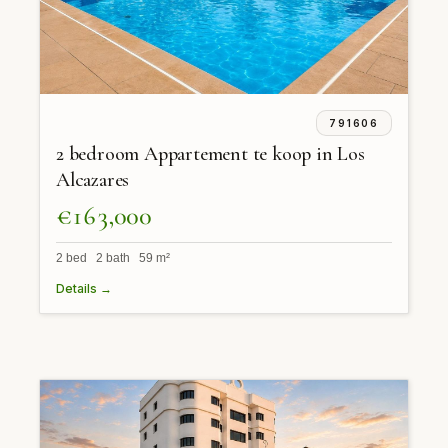
791606
2 bedroom Appartement te koop in Los
Alcazares
€163,000
2 bed 2 bath 59 m²
Details →