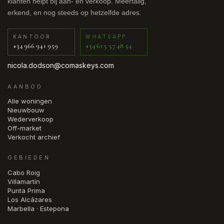
klanten helpt bij aan- en verkoop. Meertalig,
erkend, en nog steeds op hetzelfde adres.
KANTOOR
WHATSAPP
+34 966 941 959
+34 615 57 48 54
nicola.dodson@comaskeys.com
AANBOD
Alle woningen
Nieuwbouw
Wederverkoop
Off-market
Verkocht archief
GEBIEDEN
Cabo Roig
Villamartín
Punta Prima
Los Alcázares
Marbella · Estepona