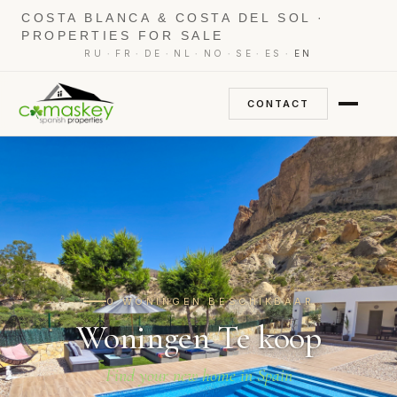
COSTA BLANCA & COSTA DEL SOL ·
PROPERTIES FOR SALE
·
·
·
·
·
·
·
RU
FR
DE
NL
NO
SE
ES
EN
CONTACT
0 WONINGEN BESCHIKBAAR
Woningen Te koop
Find your new home in Spain