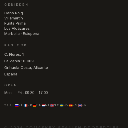
GEBIEDEN
Cabo Roig
Villamartín
Punta Prima
Los Alcázares
Marbella · Estepona
KANTOOR
C. Flores, 1
La Zenia · 03189
Orihuela Costa, Alicante
España
OPEN
Mon — Fri · 09.30 – 17.00
RU
FR
DE
NL
NO
SV
ES
EN
TAAL
© 2026 COMASKEY SPANISH PROPERTIES
·