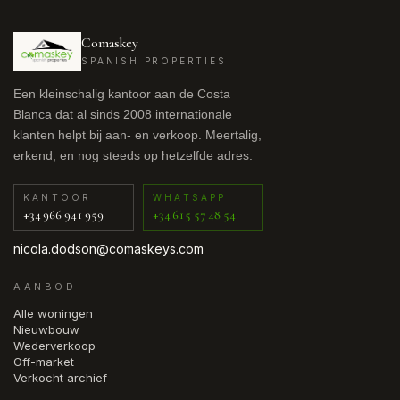
Comaskey
SPANISH PROPERTIES
Een kleinschalig kantoor aan de Costa
Blanca dat al sinds 2008 internationale
klanten helpt bij aan- en verkoop. Meertalig,
erkend, en nog steeds op hetzelfde adres.
KANTOOR
WHATSAPP
+34 966 941 959
+34 615 57 48 54
nicola.dodson@comaskeys.com
AANBOD
Alle woningen
Nieuwbouw
Wederverkoop
Off-market
Verkocht archief