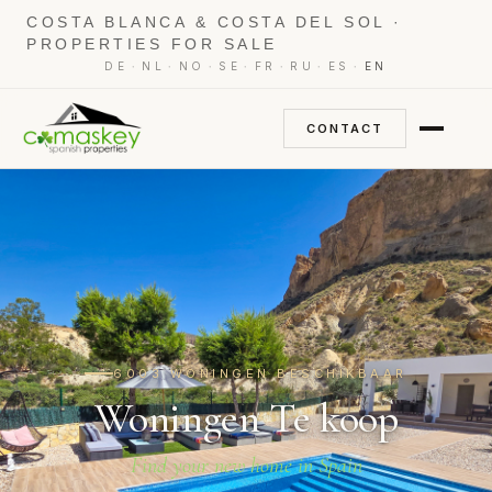
COSTA BLANCA & COSTA DEL SOL ·
PROPERTIES FOR SALE
·
·
·
·
·
·
·
DE
NL
NO
SE
FR
RU
ES
EN
CONTACT
6003 WONINGEN BESCHIKBAAR
Woningen Te koop
Find your new home in Spain