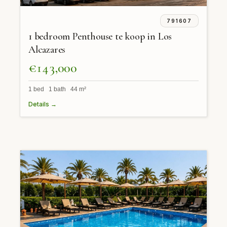
791607
1 bedroom Penthouse te koop in Los
Alcazares
€143,000
1 bed 1 bath 44 m²
Details →