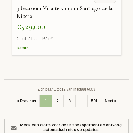
3 bedroom Villa te koop in Santiago de la
Ribera
€529,000
3 bed 2 bath 162 m²
Details →
Zichtbaar 1 tot 12 van in totaal 6003
« Previous
1
2
3
...
501
Next »
Maak een alarm voor deze zoekopdracht en ontvang
automatisch nieuwe updates