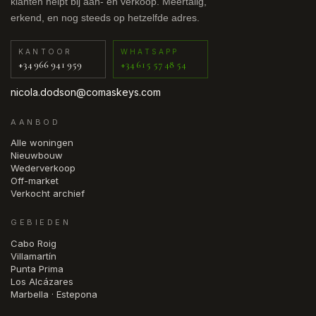
klanten helpt bij aan- en verkoop. Meertalig,
erkend, en nog steeds op hetzelfde adres.
KANTOOR
WHATSAPP
+34 966 941 959
+34 615 57 48 54
nicola.dodson@comaskeys.com
AANBOD
Alle woningen
Nieuwbouw
Wederverkoop
Off-market
Verkocht archief
GEBIEDEN
Cabo Roig
Villamartín
Punta Prima
Los Alcázares
Marbella · Estepona