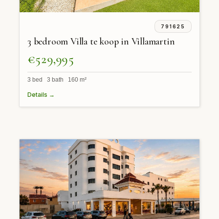
791625
3 bedroom Villa te koop in Villamartin
€529,995
3 bed 3 bath 160 m²
Details →