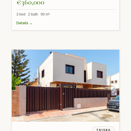
€360,000
3 bed 2 bath 90 m²
Details →
791580