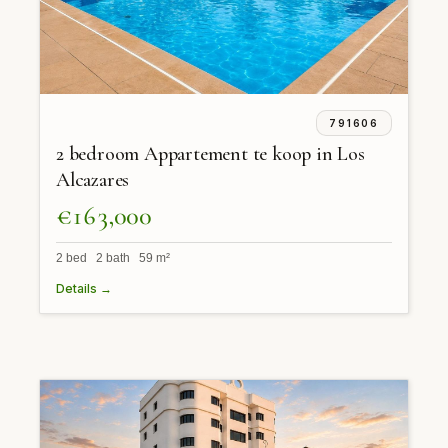
791606
2 bedroom Appartement te koop in Los
Alcazares
€163,000
2 bed 2 bath 59 m²
Details →