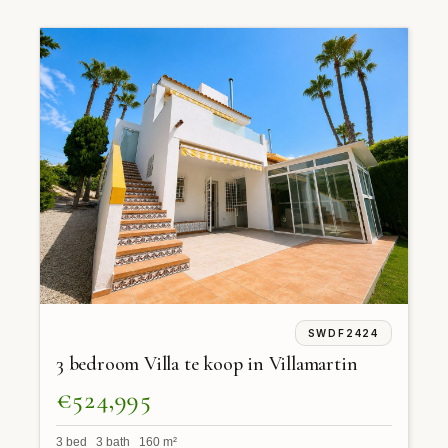
SWDF2424
3 bedroom Villa te koop in Villamartin
€524,995
3 bed 3 bath 160 m²