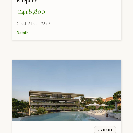
Estepona
€418,800
2 bed 2 bath 73 m²
Details →
770801