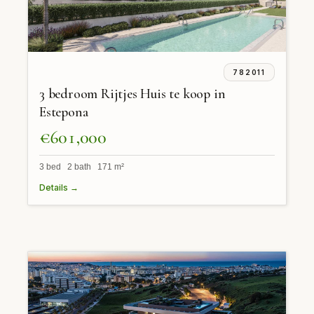
782011
3 bedroom Rijtjes Huis te koop in
Estepona
€601,000
3 bed 2 bath 171 m²
Details →