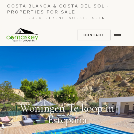
COSTA BLANCA & COSTA DEL SOL ·
PROPERTIES FOR SALE
·
·
·
·
·
·
·
RU
DE
FR
NL
NO
SE
ES
EN
CONTACT
187 WONINGEN BESCHIKBAAR
Woningen Te koop in
Estepona
Find your new home in Spain