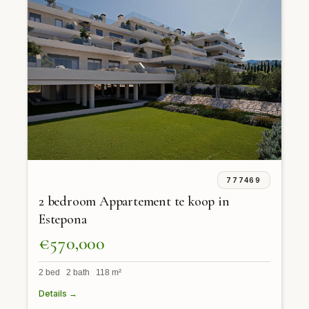
777469
2 bedroom Appartement te koop in
Estepona
€570,000
2 bed 2 bath 118 m²
Details →