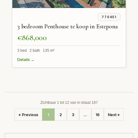
770451
3 bedroom Penthouse te koop in Estepona
€868,000
3 bed 2 bath 135 m²
Details →
Zichtbaar 1 tot 12 van in totaal 187
« Previous
1
2
3
...
16
Next »