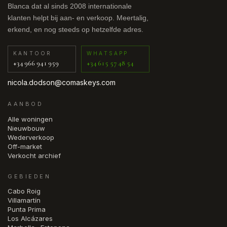
Blanca dat al sinds 2008 internationale
klanten helpt bij aan- en verkoop. Meertalig,
erkend, en nog steeds op hetzelfde adres.
KANTOOR
WHATSAPP
+34 966 941 959
+34 615 57 48 54
nicola.dodson@comaskeys.com
AANBOD
Alle woningen
Nieuwbouw
Wederverkoop
Off-market
Verkocht archief
GEBIEDEN
Cabo Roig
Villamartín
Punta Prima
Los Alcázares