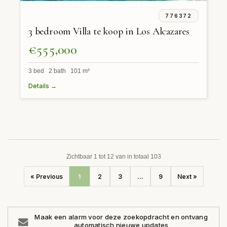
776372
3 bedroom Villa te koop in Los Alcazares
€555,000
3 bed 2 bath 101 m²
Details →
Zichtbaar 1 tot 12 van in totaal 103
« Previous
1
2
3
...
9
Next »
Maak een alarm voor deze zoekopdracht en ontvang
automatisch nieuwe updates