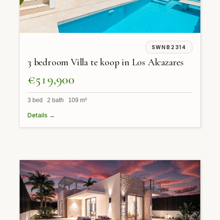
SWNB2314
3 bedroom Villa te koop in Los Alcazares
€519,900
3 bed 2 bath 109 m²
Details →