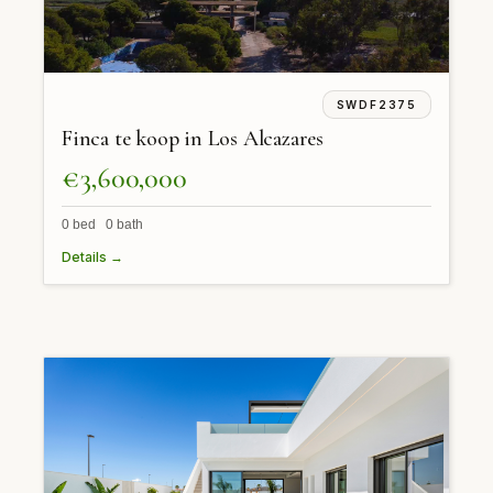
SWDF2375
Finca te koop in Los Alcazares
€3,600,000
0 bed 0 bath
Details →