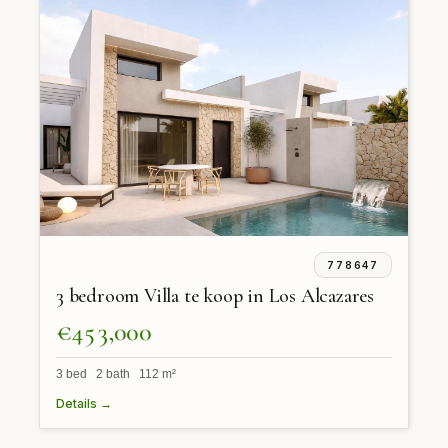
778647
3 bedroom Villa te koop in Los Alcazares
€453,000
3 bed 2 bath 112 m²
Details →