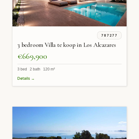
787277
3 bedroom Villa te koop in Los Alcazares
€669,900
3 bed 2 bath 120 m²
Details →