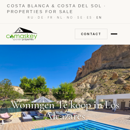
COSTA BLANCA & COSTA DEL SOL ·
PROPERTIES FOR SALE
·
·
·
·
·
·
·
RU
DE
FR
NL
NO
SE
ES
EN
CONTACT
103 WONINGEN BESCHIKBAAR
Woningen Te koop in Los
Alcazares
Find your new home in Spain