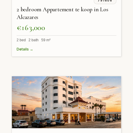
791606
2 bedroom Appartement te koop in Los
Alcazares
€163,000
2 bed 2 bath 59 m²
Details →