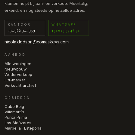
klanten helpt bij aan- en verkoop. Meertalig,
erkend, en nog steeds op hetzelfde adres.
KANTOOR
WHATSAPP
+34 966 941 959
+34 615 57 48 54
nicola.dodson@comaskeys.com
AANBOD
Alle woningen
Nieuwbouw
Wederverkoop
Off-market
Verkocht archief
GEBIEDEN
Cabo Roig
Villamartín
Punta Prima
Los Alcázares
Marbella · Estepona