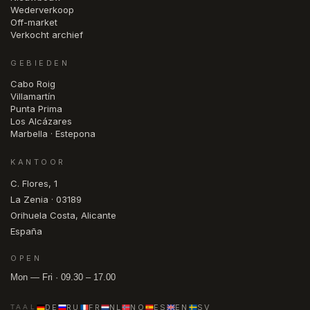
Wederverkoop
Off-market
Verkocht archief
GEBIEDEN
Cabo Roig
Villamartín
Punta Prima
Los Alcázares
Marbella · Estepona
KANTOOR
C. Flores, 1
La Zenia · 03189
Orihuela Costa, Alicante
España
OPEN
Mon — Fri · 09.30 – 17.00
DE
RU
FR
NL
NO
ES
EN
SV
TAAL