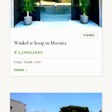
712961
Winkel te koop in Moraira
€1,000,000
0 bed 0 bath 0 m²
Details →