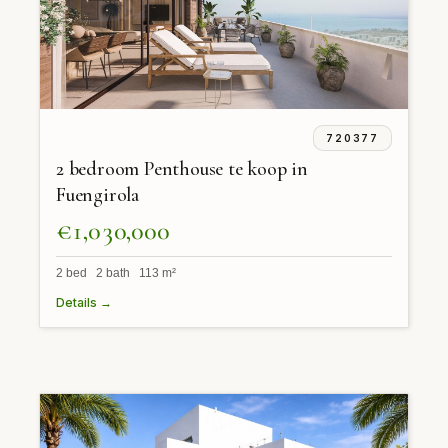
720377
2 bedroom Penthouse te koop in
Fuengirola
€1,030,000
2 bed 2 bath 113 m²
Details →