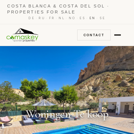
COSTA BLANCA & COSTA DEL SOL ·
PROPERTIES FOR SALE
·
·
·
·
·
·
·
DE
RU
FR
NL
NO
ES
EN
SE
CONTACT
736 WONINGEN BESCHIKBAAR
Woningen Te koop
Find your new home in Spain