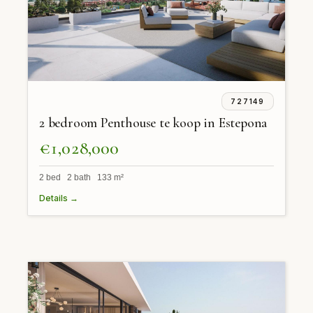
727149
2 bedroom Penthouse te koop in Estepona
€1,028,000
2 bed 2 bath 133 m²
Details →