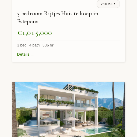
710237
3 bedroom Rijtjes Huis te koop in
Estepona
€1,015,000
3 bed 4 bath 336 m²
Details →