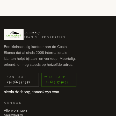
Comaskey
SPANISH PROPERTIES
Een kleinschalig kantoor aan de Costa
Blanca dat al sinds 2008 internationale
klanten helpt bij aan- en verkoop. Meertalig,
erkend, en nog steeds op hetzelfde adres.
KANTOOR
WHATSAPP
+34 966 941 959
+34 615 57 48 54
nicola.dodson@comaskeys.com
AANBOD
Alle woningen
Nieuwbouw