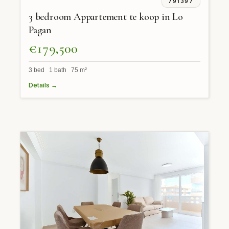
791397
3 bedroom Appartement te koop in Lo
Pagan
€179,500
3 bed 1 bath 75 m²
Details →