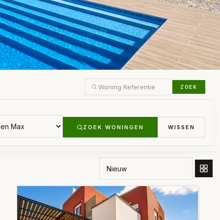
ZOEK
S
ZOEK WONINGEN
WISSEN
SORTEER OP