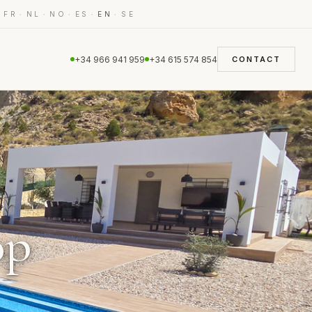
·
·
·
·
·
·
FR
NL
NO
ES
EN
SE
+34 966 941 959
+34 615 574 854
CONTACT
op