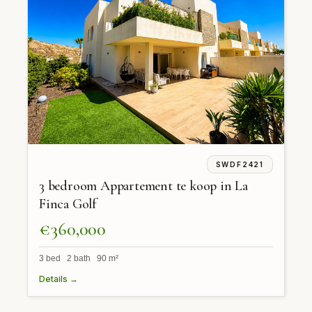
SWDF2421
3 bedroom Appartement te koop in La
Finca Golf
€360,000
3 bed 2 bath 90 m²
Details →