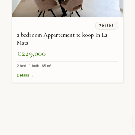
791393
2 bedroom Appartement te koop in La
Mata
€229,000
2 bed 1 bath 65 m²
Details →