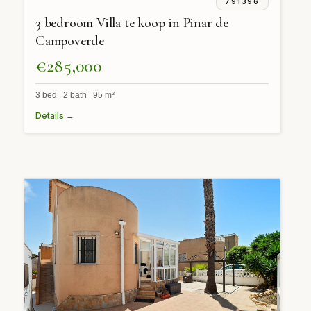
791396
3 bedroom Villa te koop in Pinar de
Campoverde
€285,000
3 bed 2 bath 95 m²
Details →