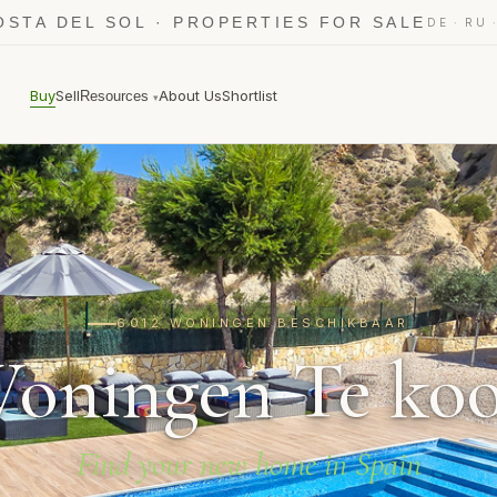
OSTA DEL SOL · PROPERTIES FOR SALE
·
DE
RU
Buy
Sell
About Us
Shortlist
Resources
▾
6012 WONINGEN BESCHIKBAAR
oningen Te ko
Find your new home in Spain