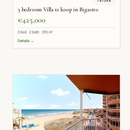
791398
3 bedroom Villa te koop in Bigastro
€425,000
3 bed 2 bath 295 m²
Details →