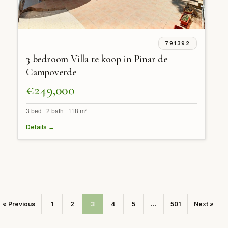
791392
3 bedroom Villa te koop in Pinar de
Campoverde
€249,000
3 bed 2 bath 118 m²
Details →
« Previous
1
2
3
4
5
...
501
Next »