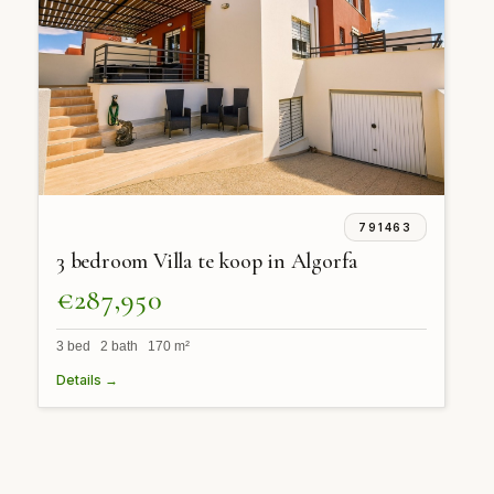
791463
3 bedroom Villa te koop in Algorfa
€287,950
3 bed 2 bath 170 m²
Details →