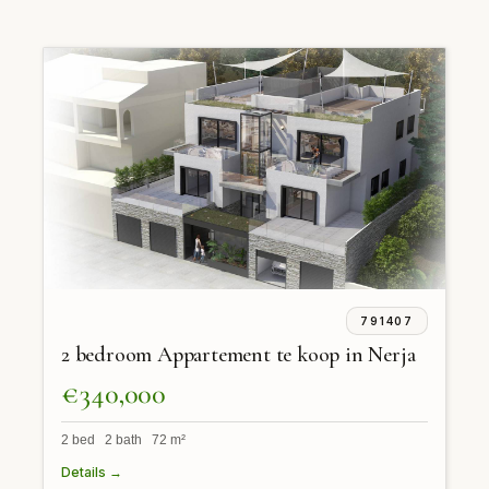
791407
2 bedroom Appartement te koop in Nerja
€340,000
2 bed 2 bath 72 m²
Details →