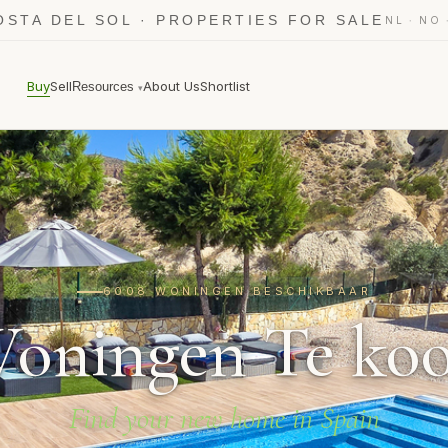
OSTA DEL SOL · PROPERTIES FOR SALE
·
NL
NO
Buy
Sell
About Us
Shortlist
Resources
▾
6008 WONINGEN BESCHIKBAAR
oningen Te ko
Find your new home in Spain