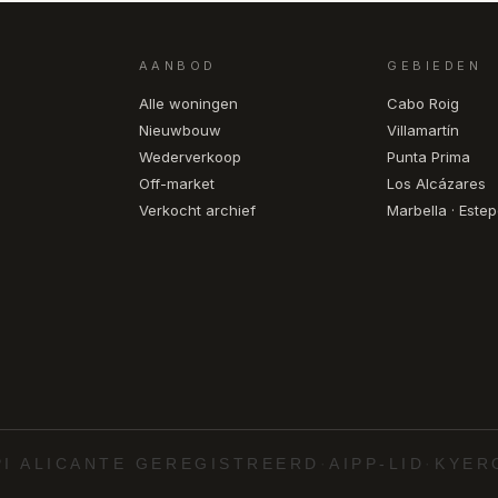
AANBOD
GEBIEDEN
Alle woningen
Cabo Roig
Nieuwbouw
Villamartín
Wederverkoop
Punta Prima
Off-market
Los Alcázares
Verkocht archief
Marbella · Este
PI ALICANTE GEREGISTREERD
·
AIPP-LID
·
KYER