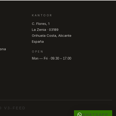
KANTOOR
C. Flores, 1
La Zenia · 03189
Orihuela Costa, Alicante
España
pona
OPEN
Mon — Fri · 09.30 – 17.00
O V3-FEED
WHATSAPP