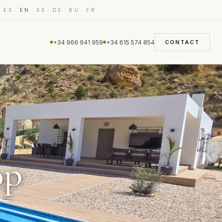
·
·
·
·
·
·
ES
EN
SE
DE
RU
FR
+34 966 941 959
+34 615 574 854
CONTACT
op