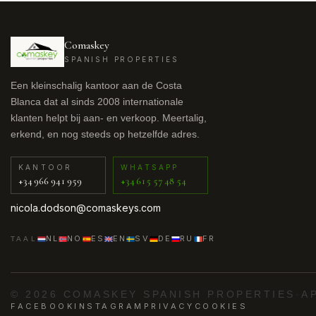
Comaskey
SPANISH PROPERTIES
Een kleinschalig kantoor aan de Costa
Blanca dat al sinds 2008 internationale
klanten helpt bij aan- en verkoop. Meertalig,
erkend, en nog steeds op hetzelfde adres.
KANTOOR
WHATSAPP
+34 966 941 959
+34 615 57 48 54
nicola.dodson@comaskeys.com
NL
NO
ES
EN
SV
DE
RU
FR
TAAL
© 2026 COMASKEY SPANISH PROPERTIES
·
A
FACEBOOK
INSTAGRAM
PRIVACY
COOKIES