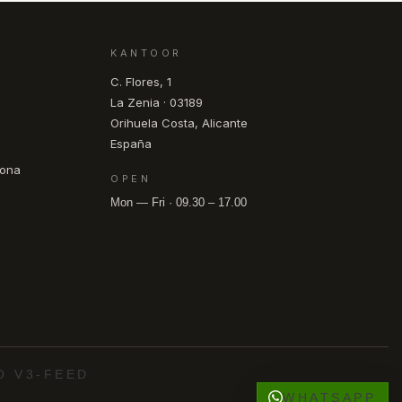
KANTOOR
C. Flores, 1
La Zenia · 03189
Orihuela Costa, Alicante
España
pona
OPEN
Mon — Fri · 09.30 – 17.00
O V3-FEED
WHATSAPP