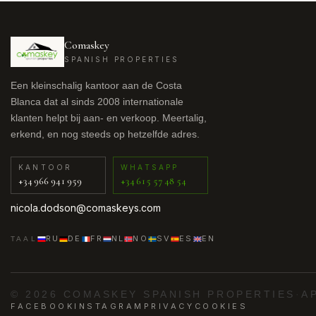
Comaskey
SPANISH PROPERTIES
Een kleinschalig kantoor aan de Costa
Blanca dat al sinds 2008 internationale
klanten helpt bij aan- en verkoop. Meertalig,
erkend, en nog steeds op hetzelfde adres.
KANTOOR
WHATSAPP
+34 966 941 959
+34 615 57 48 54
nicola.dodson@comaskeys.com
RU
DE
FR
NL
NO
SV
ES
EN
TAAL
© 2026 COMASKEY SPANISH PROPERTIES
·
A
FACEBOOK
INSTAGRAM
PRIVACY
COOKIES