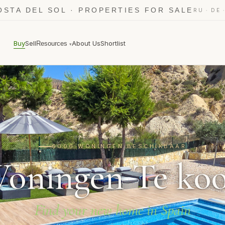
OSTA DEL SOL · PROPERTIES FOR SALE
·
RU
DE
Buy
Sell
About Us
Shortlist
Resources
▾
6006 WONINGEN BESCHIKBAAR
oningen Te ko
Find your new home in Spain