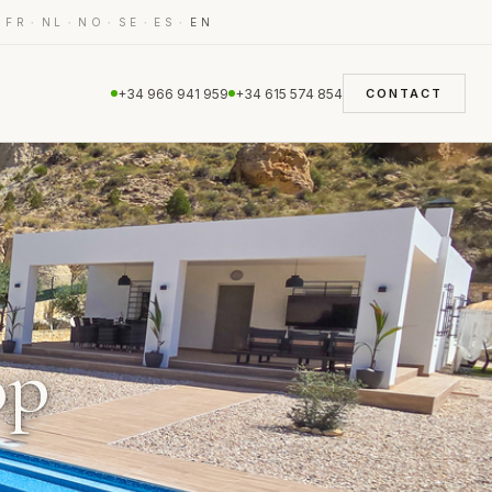
·
·
·
·
·
·
FR
NL
NO
SE
ES
EN
+34 966 941 959
+34 615 574 854
CONTACT
op