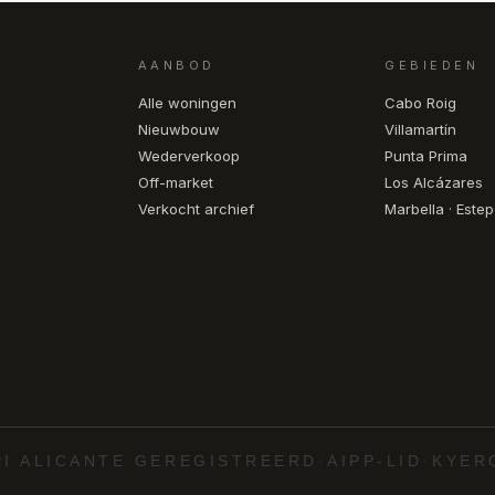
AANBOD
GEBIEDEN
Alle woningen
Cabo Roig
Nieuwbouw
Villamartín
Wederverkoop
Punta Prima
Off-market
Los Alcázares
Verkocht archief
Marbella · Este
PI ALICANTE GEREGISTREERD
·
AIPP-LID
·
KYER