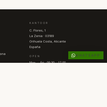
KANTOOR
C. Flores, 1
La Zenia · 03189
Orihuela Costa, Alicante
España
pona
WHATSAPP
OPEN
Mon — Fri · 09.30 – 17.00