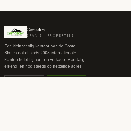
Comaskey
SPANISH PROPERTIES
Een kleinschalig kantoor aan de Costa
Blanca dat al sinds 2008 internationale
klanten helpt bij aan- en verkoop. Meertalig,
erkend, en nog steeds op hetzelfde adres.
KANTOOR
WHATSAPP
+34 966 941 959
+34 615 57 48 54
nicola.dodson@comaskeys.com
FR
NL
NO
SV
ES
EN
DE
RU
TAAL