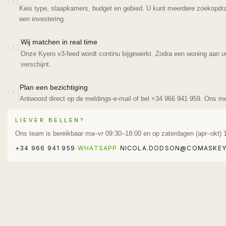
01
Kies type, slaapkamers, budget en gebied. U kunt meerdere zoekopdr
een investering.
02
Wij matchen in real time
Onze Kyero v3-feed wordt continu bijgewerkt. Zodra een woning aan uw
verschijnt.
03
Plan een bezichtiging
Antwoord direct op de meldings-e-mail of bel +34 966 941 959. Ons mee
LIEVER BELLEN?
Ons team is bereikbaar ma–vr 09:30–18:00 en op zaterdagen (apr–okt) 
+34 966 941 959
WHATSAPP
NICOLA.DODSON@COMASKEY
·
·