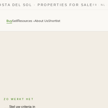
OSTA DEL SOL · PROPERTIES FOR SALE
·
FR
NL
Buy
Sell
About Us
Shortlist
Resources
▾
ZO WERKT HET
Stel uw criteria in