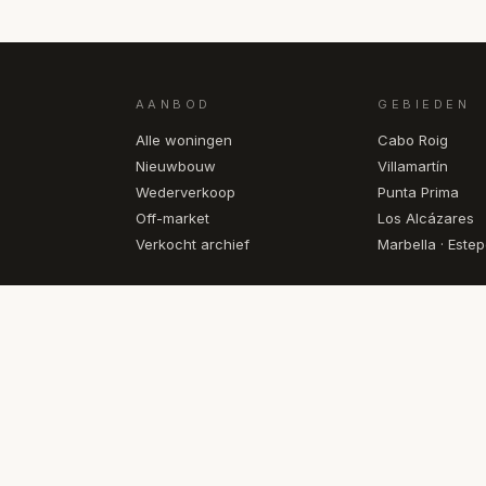
AANBOD
GEBIEDEN
Alle woningen
Cabo Roig
Nieuwbouw
Villamartín
Wederverkoop
Punta Prima
Off-market
Los Alcázares
Verkocht archief
Marbella · Este