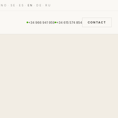
·
·
·
·
·
·
NO
SE
ES
EN
DE
RU
+34 966 941 959
+34 615 574 854
CONTACT