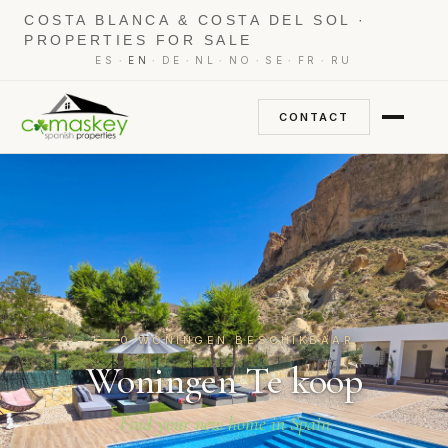
COSTA BLANCA & COSTA DEL SOL ·
PROPERTIES FOR SALE
·
·
·
·
·
·
·
ES
EN
DE
NL
NO
SE
FR
RU
CONTACT
0 WONINGEN BESCHIKBAAR
Woningen Te koop
Find your new home in Spain