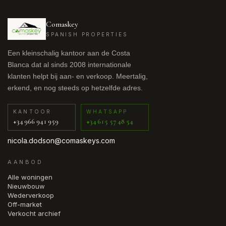
Comaskey
SPANISH PROPERTIES
Een kleinschalig kantoor aan de Costa
Blanca dat al sinds 2008 internationale
klanten helpt bij aan- en verkoop. Meertalig,
erkend, en nog steeds op hetzelfde adres.
KANTOOR
WHATSAPP
+34 966 941 959
+34 615 57 48 54
nicola.dodson@comaskeys.com
AANBOD
Alle woningen
Nieuwbouw
Wederverkoop
Off-market
Verkocht archief