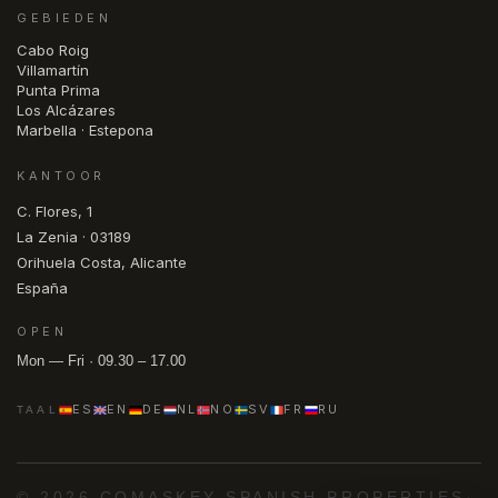
GEBIEDEN
Cabo Roig
Villamartín
Punta Prima
Los Alcázares
Marbella · Estepona
KANTOOR
C. Flores, 1
La Zenia · 03189
Orihuela Costa, Alicante
España
OPEN
Mon — Fri · 09.30 – 17.00
ES
EN
DE
NL
NO
SV
FR
RU
TAAL
© 2026 COMASKEY SPANISH PROPERTIES
·