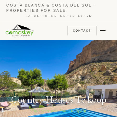
COSTA BLANCA & COSTA DEL SOL ·
PROPERTIES FOR SALE
·
·
·
·
·
·
·
RU
DE
FR
NL
NO
SE
ES
EN
CONTACT
2 WONINGEN BESCHIKBAAR
Country Houses Te koop
Find your new home in Spain