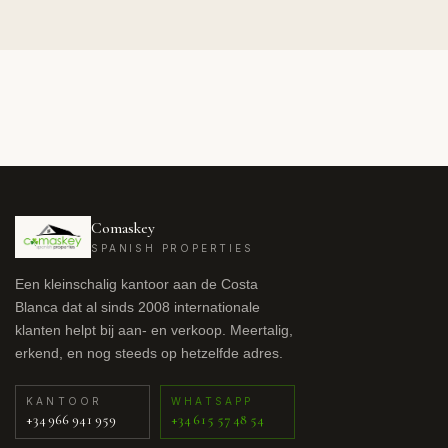
Comaskey
SPANISH PROPERTIES
Een kleinschalig kantoor aan de Costa
Blanca dat al sinds 2008 internationale
klanten helpt bij aan- en verkoop. Meertalig,
erkend, en nog steeds op hetzelfde adres.
KANTOOR
WHATSAPP
+34 966 941 959
+34 615 57 48 54