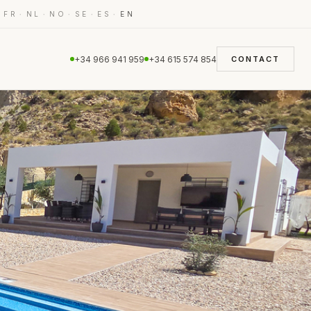
·
·
·
·
·
·
FR
NL
NO
SE
ES
EN
+34 966 941 959
+34 615 574 854
CONTACT