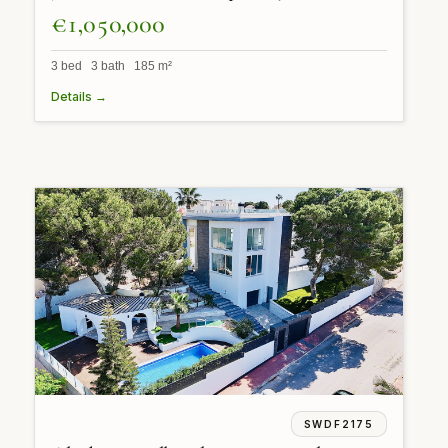
€1,050,000
3 bed 3 bath 185 m²
Details →
SWDF2175