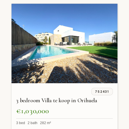
752431
3 bedroom Villa te koop in Orihuela
€1,030,000
3 bed 2 bath 282 m²