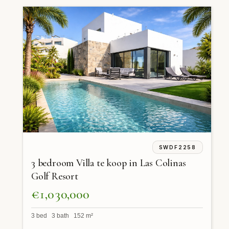
SWDF2258
3 bedroom Villa te koop in Las Colinas
Golf Resort
€1,030,000
3 bed 3 bath 152 m²