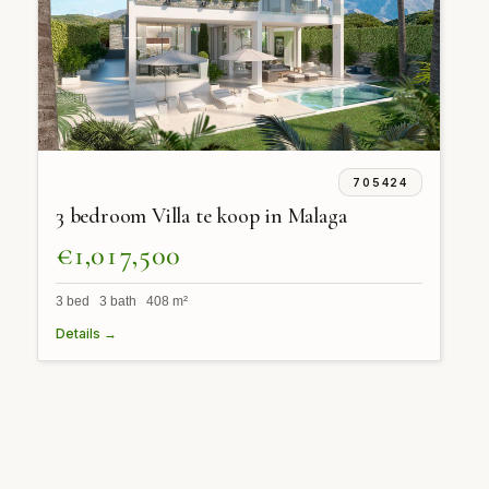
705424
3 bedroom Villa te koop in Malaga
€1,017,500
3 bed 3 bath 408 m²
Details →