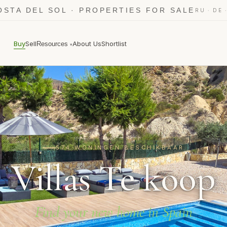
OSTA DEL SOL · PROPERTIES FOR SALE
·
RU
DE
Buy
Sell
About Us
Shortlist
Resources
▾
574 WONINGEN BESCHIKBAAR
Villas Te koop
Find your new home in Spain