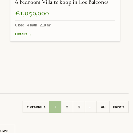
6 bedroom Villa te koop in Los Balcones
€1,050,000
6 bed 4 bath 218 m²
Details →
« Previous
1
2
3
...
48
Next »
ieuwe