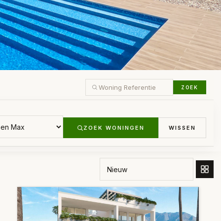
ZOEK
S
ZOEK WONINGEN
WISSEN
SORTEER OP