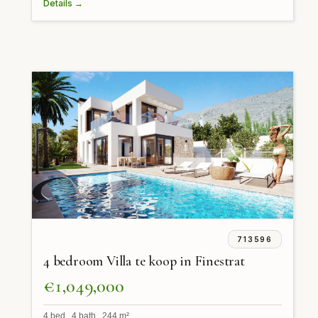
Details →
713596
4 bedroom Villa te koop in Finestrat
€1,049,000
4 bed 4 bath 244 m²