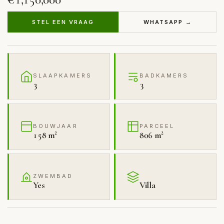
STEL EEN VRAAG
WHATSAPP →
SLAAPKAMERS
BADKAMERS
3
3
BOUWJAAR
PARCEEL
158 m²
806 m²
ZWEMBAD
Yes
Villa