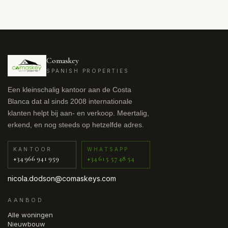
Comaskey
SPANISH PROPERTIES
Een kleinschalig kantoor aan de Costa
Blanca dat al sinds 2008 internationale
klanten helpt bij aan- en verkoop. Meertalig,
erkend, en nog steeds op hetzelfde adres.
KANTOOR
WHATSAPP
+34 966 941 959
+34 615 57 48 54
nicola.dodson@comaskeys.com
AANBOD
Alle woningen
Nieuwbouw