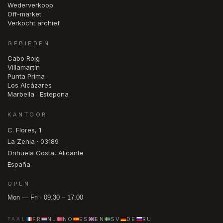
Wederverkoop
Off-market
Verkocht archief
GEBIEDEN
Cabo Roig
Villamartín
Punta Prima
Los Alcázares
Marbella · Estepona
KANTOOR
C. Flores, 1
La Zenia · 03189
Orihuela Costa, Alicante
España
OPEN
Mon — Fri · 09.30 – 17.00
FR
NL
NO
ES
EN
SV
DE
RU
TAAL