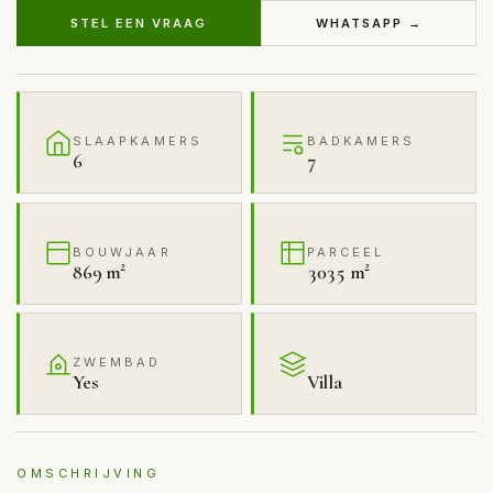
STEL EEN VRAAG
WHATSAPP →
SLAAPKAMERS
BADKAMERS
6
7
BOUWJAAR
PARCEEL
869 m²
3035 m²
ZWEMBAD
Yes
Villa
OMSCHRIJVING