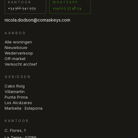
KANTOOR
WHATSAPP
+34 966 941 959
+34 615 57 48 54
nicola.dodson@comaskeys.com
AANBOD
Alle woningen
Nieuwbouw
Wederverkoop
Off-market
Verkocht archief
GEBIEDEN
Cabo Roig
Villamartín
Punta Prima
Los Alcázares
Marbella · Estepona
KANTOOR
C. Flores, 1
La Zenia · 03189