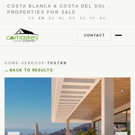
COSTA BLANCA & COSTA DEL SOL ·
PROPERTIES FOR SALE
·
·
·
·
·
·
·
ES
EN
DE
NL
NO
SE
FR
RU
CONTACT
HOME
VERKOOP
705769
›
›
←
BACK TO RESULTS