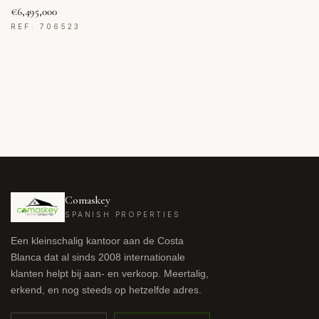
€6,495,000
REF: 706523
Comaskey
SPANISH PROPERTIES
Een kleinschalig kantoor aan de Costa
Blanca dat al sinds 2008 internationale
klanten helpt bij aan- en verkoop. Meertalig,
erkend, en nog steeds op hetzelfde adres.