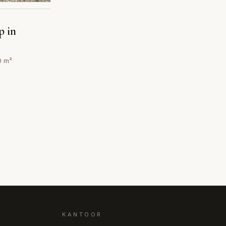
p in
0 m²
KANTOOR