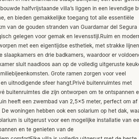
ouwde halfvrijstaande villa’s liggen in een levendige b
e, en bieden gemakkelijke toegang tot alle essentiële
 10 km van de gouden stranden van Guardamar del Segura
egisch gelegen voor gemak en levensstijl.Ruim en moder
orpen met een eigentijdse esthetiek, met strakke lijne
me slaapkamers en drie badkamers, waardoor er voldoen
amer sluit naadloos aan op de volledig uitgeruste keu
amiliebijeenkomsten. Grote ramen zorgen voor veel
te en uitnodigende sfeer hangt.Privé buitenruimtes met
vé buitenruimtes die zijn ontworpen om te ontspannen e
tuin heeft een zwembad van 2,5×5 meter, perfect om af 
 De woningen hebben ook een solarium op het dak, waa
larium is uitgerust voor een mogelijke installatie van e
spannen en te genieten van de
 comfortElke villa is volledig uitgerust met de beste