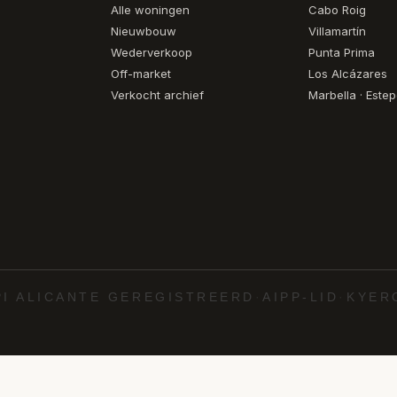
Alle woningen
Cabo Roig
Nieuwbouw
Villamartín
Wederverkoop
Punta Prima
Off-market
Los Alcázares
Verkocht archief
Marbella · Este
PI ALICANTE GEREGISTREERD
·
AIPP-LID
·
KYER