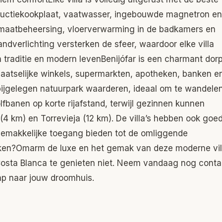
nductiekookplaat, vaatwasser, ingebouwde magnetron en
klimaatbeheersing, vloerverwarming in de badkamers en
andverlichting versterken de sfeer, waardoor elke villa
an traditie en modern levenBenijófar is een charmant dor
plaatselijke winkels, supermarkten, apotheken, banken e
nabijgelegen natuurpark waarderen, ideaal om te wandele
lfbanen op korte rijafstand, terwijl gezinnen kunnen
(4 km) en Torrevieja (12 km). De villa’s hebben ook goe
emakkelijke toegang bieden tot de omliggende
aken?Omarm de luxe en het gemak van deze moderne vil
 Costa Blanca te genieten niet. Neem vandaag nog conta
ap naar jouw droomhuis.