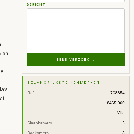
BERICHT
p
n
n en
ZEND VERZOEK →
de
BELANGRIJKSTE KENMERKEN
la’s
Ref
708654
ct
€465,000
Villa
Slaapkamers
3
Badkamers
3