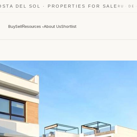
OSTA DEL SOL · PROPERTIES FOR SALE
·
RU
DE
Buy
Sell
About Us
Shortlist
Resources
▾