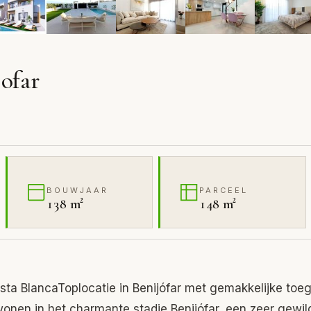
jofar
BOUWJAAR
PARCEEL
138 m²
148 m²
Costa BlancaToplocatie in Benijófar met gemakkelijke toe
onen in het charmante stadje Benijófar, een zeer gewil