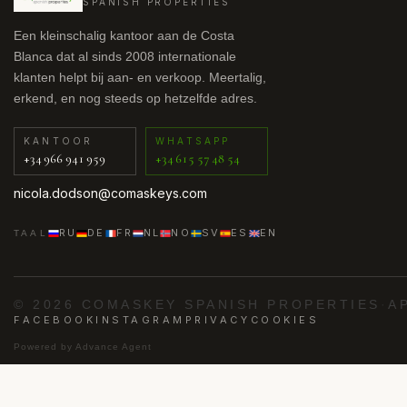
SPANISH PROPERTIES
Een kleinschalig kantoor aan de Costa
Blanca dat al sinds 2008 internationale
klanten helpt bij aan- en verkoop. Meertalig,
erkend, en nog steeds op hetzelfde adres.
KANTOOR
WHATSAPP
+34 966 941 959
+34 615 57 48 54
nicola.dodson@comaskeys.com
RU
DE
FR
NL
NO
SV
ES
EN
TAAL
© 2026 COMASKEY SPANISH PROPERTIES
·
A
FACEBOOK
INSTAGRAM
PRIVACY
COOKIES
Powered by
Advance Agent