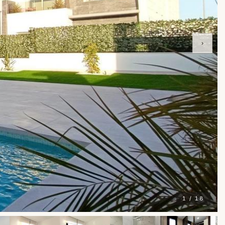
›
1 / 18