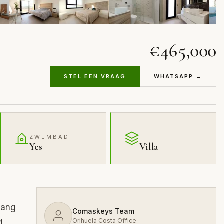
€465,000
STEL EEN VRAAG
WHATSAPP →
ZWEMBAD
Yes
Villa
gang
Comaskeys Team
Orihuela Costa Office
d