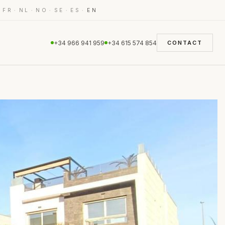
·
·
·
·
·
·
FR
NL
NO
SE
ES
EN
+34 966 941 959
+34 615 574 854
CONTACT