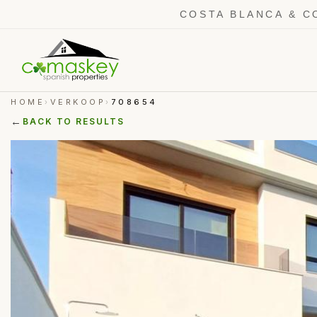
COSTA BLANCA & C
HOME
VERKOOP
708654
›
›
←
BACK TO RESULTS