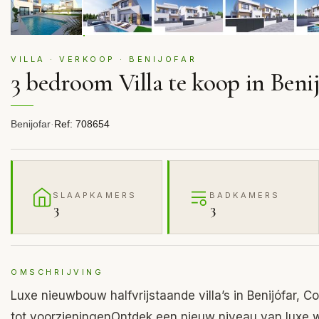
VILLA · VERKOOP · BENIJOFAR
3 bedroom Villa te koop in Beni
Benijofar
·
Ref: 708654
SLAAPKAMERS
BADKAMERS
3
3
OMSCHRIJVING
Luxe nieuwbouw halfvrijstaande villa’s in Benijófar, 
tot voorzieningenOntdek een nieuw niveau van luxe w