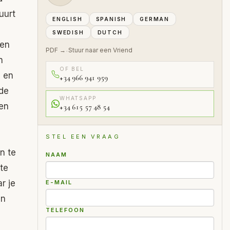
uurt
ENGLISH
SPANISH
GERMAN
SWEDISH
DUTCH
 en
PDF →
Stuur naar een Vriend
·
n
OF BEL
n en
+34 966 941 959
de
WHATSAPP
ken
+34 615 57 48 54
STEL EEN VRAAG
n te
NAAM
te
r je
E-MAIL
en
TELEFOON