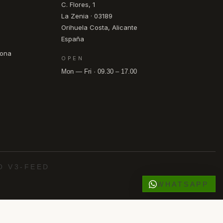
C. Flores, 1
La Zenia · 03189
Orihuela Costa, Alicante
España
pona
OPEN
Mon — Fri · 09.30 – 17.00
O V3-FEED
WHATSAPP