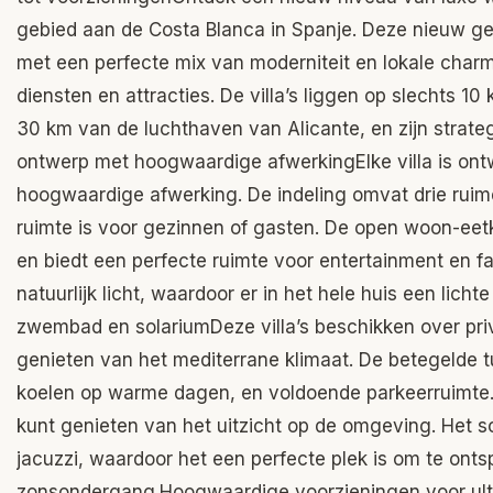
gebied aan de Costa Blanca in Spanje. Deze nieuw geb
met een perfecte mix van moderniteit en lokale charm
diensten en attracties. De villa’s liggen op slechts
30 km van de luchthaven van Alicante, en zijn strat
ontwerp met hoogwaardige afwerkingElke villa is ontw
hoogwaardige afwerking. De indeling omvat drie rui
ruimte is voor gezinnen of gasten. De open woon-eetk
en biedt een perfecte ruimte voor entertainment en f
natuurlijk licht, waardoor er in het hele huis een lich
zwembad en solariumDeze villa’s beschikken over pri
genieten van het mediterrane klimaat. De betegelde 
koelen op warme dagen, en voldoende parkeerruimte.
kunt genieten van het uitzicht op de omgeving. Het so
jacuzzi, waardoor het een perfecte plek is om te ont
zonsondergang.Hoogwaardige voorzieningen voor ultiem