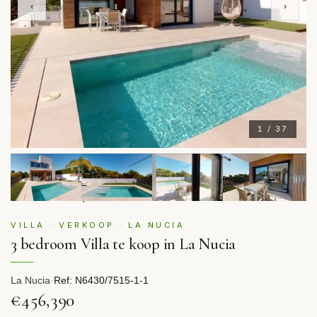
‹
›
1 / 37
VILLA · VERKOOP · LA NUCIA
3 bedroom Villa te koop in La Nucia
La Nucia
·
Ref: N6430/7515-1-1
€456,390