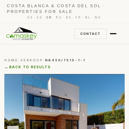
COSTA BLANCA & COSTA DEL SOL ·
PROPERTIES FOR SALE
·
·
·
·
·
·
·
SE
ES
EN
RU
DE
FR
NL
NO
CONTACT
HOME
VERKOOP
N6430/7515-1-1
›
›
←
BACK TO RESULTS