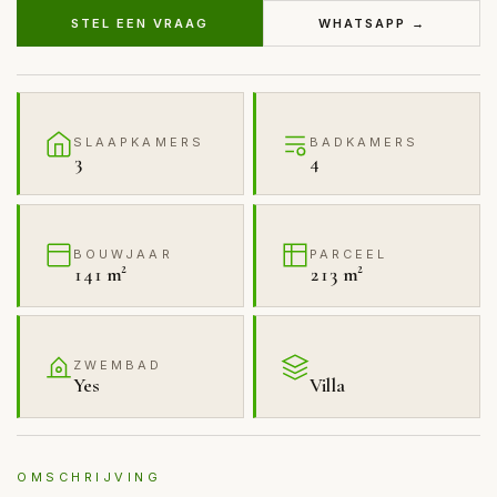
STEL EEN VRAAG
WHATSAPP →
SLAAPKAMERS
BADKAMERS
3
4
BOUWJAAR
PARCEEL
141 m²
213 m²
ZWEMBAD
Yes
Villa
OMSCHRIJVING