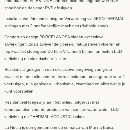
onderkasten,
SILESTONE
aanrechtblad met ingebouwde
RVS
spoelbak en designer
RVS
afzuigkap.
Installatie van Airconditioning en Verwarming via
AEROTHERMAL
leidingen met 2 onafhankelijke machines (dubbele zone).
Comfort en design
PORCELANOSA
bieden exclusieve
afwerkingen, zoals zwevende vloeren, natuurstenen vloeren en
top kwaliteit steengoed.De hele Villa heeft binnen en buiten
LED
-
verlichting en elektrische rolluiken.
Residencial gelegen in een exclusieve omgeving van grote
kwaliteit en met alle comfort; terras, solarium, prive garage voor 2
voertuigen, tuin gebieden, urbanisatie, zwembad en alles wat je je
kunt voorstellen.
Residentieel toegewijd aan het milieu, uitgerust met
zonnepanelen voor de productie van sanitair warm water,
LED
-
verlichting en
THERMAL
-
ACOUSTIC
isolatie.
La Nucía is een gemeente in de comarca van Marina Baixa,