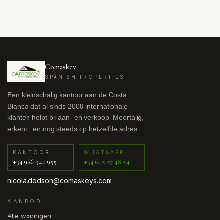
Comaskey
SPANISH PROPERTIES
Een kleinschalig kantoor aan de Costa
Blanca dat al sinds 2008 internationale
klanten helpt bij aan- en verkoop. Meertalig,
erkend, en nog steeds op hetzelfde adres.
KANTOOR
WHATSAPP
+34 966 941 959
+34 615 57 48 54
nicola.dodson@comaskeys.com
AANBOD
Alle woningen