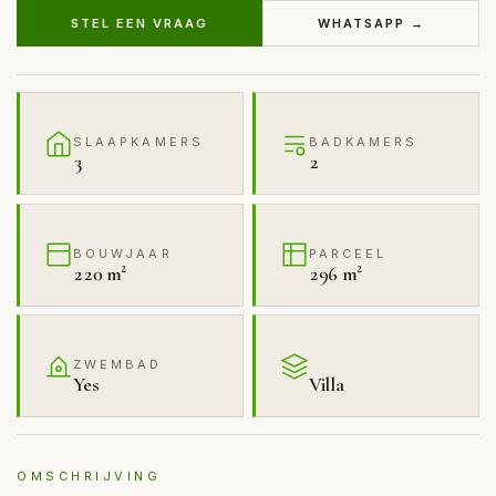
STEL EEN VRAAG
WHATSAPP →
SLAAPKAMERS
BADKAMERS
3
2
BOUWJAAR
PARCEEL
220 m²
296 m²
ZWEMBAD
Yes
Villa
OMSCHRIJVING