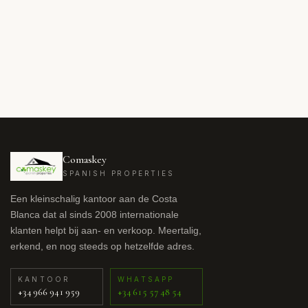
Comaskey
SPANISH PROPERTIES
Een kleinschalig kantoor aan de Costa
Blanca dat al sinds 2008 internationale
klanten helpt bij aan- en verkoop. Meertalig,
erkend, en nog steeds op hetzelfde adres.
KANTOOR
WHATSAPP
+34 966 941 959
+34 615 57 48 54