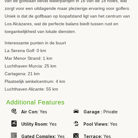
van de golfbaan bevat waterpartijen in 16 van de 18 holes, wat
zorgt voor een uitdagende maar plezierige ervaring voor golfers.
Uniek is dat de golfbaan op loopafstand ligt van het centrum van
Los Alcázares, wat de perfecte balans biedt tussen rust en
toegankelijkheid van lokale diensten.
Interessante punten in de buurt
La Serena Golf: 0 km
Mar Menor Strand: 1 km
Luchthaven Murcia: 25 km
Cartagena: 21 km
Plaatselijk winkelcentrum: 4 km
Luchthaven Alicante: 55 km
Additional Features
Air Con:
Yes
Garage :
Private
Utility Room:
Yes
Pool Views:
Yes
Gated Complex:
Yes
Terrace:
Yes