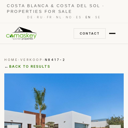
COSTA BLANCA & COSTA DEL SOL ·
PROPERTIES FOR SALE
·
·
·
·
·
·
·
DE
RU
FR
NL
NO
ES
EN
SE
CONTACT
HOME
VERKOOP
N8417-2
›
›
←
BACK TO RESULTS