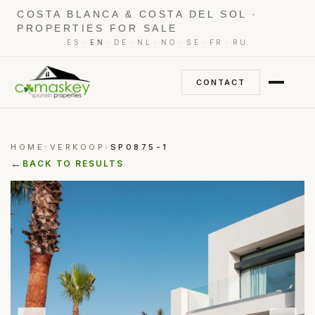
COSTA BLANCA & COSTA DEL SOL ·
PROPERTIES FOR SALE
·
·
·
·
·
·
·
ES
EN
DE
NL
NO
SE
FR
RU
CONTACT
HOME
VERKOOP
SP0875-1
›
›
←
BACK TO RESULTS