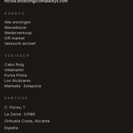
nicola.dodson@comaskeys.com
AANBOD
Alle woningen
Nieuwbouw
Wederverkoop
Off-market
Verkocht archief
GEBIEDEN
Cabo Roig
Villamartín
Punta Prima
Los Alcázares
Marbella · Estepona
KANTOOR
C. Flores, 1
La Zenia · 03189
Orihuela Costa, Alicante
España