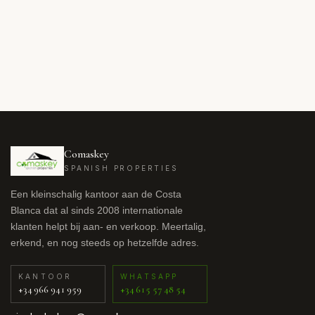
Comaskey
SPANISH PROPERTIES
Een kleinschalig kantoor aan de Costa
Blanca dat al sinds 2008 internationale
klanten helpt bij aan- en verkoop. Meertalig,
erkend, en nog steeds op hetzelfde adres.
KANTOOR
WHATSAPP
+34 966 941 959
+34 615 57 48 54