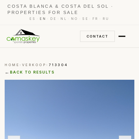
COSTA BLANCA & COSTA DEL SOL ·
PROPERTIES FOR SALE
·
·
·
·
·
·
·
ES
EN
DE
NL
NO
SE
FR
RU
CONTACT
HOME
VERKOOP
713304
›
›
←
BACK TO RESULTS