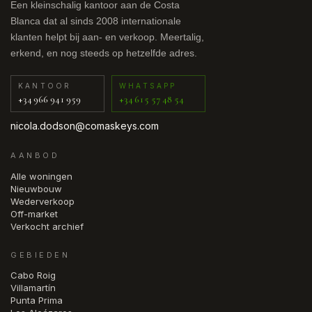
Een kleinschalig kantoor aan de Costa
Blanca dat al sinds 2008 internationale
klanten helpt bij aan- en verkoop. Meertalig,
erkend, en nog steeds op hetzelfde adres.
KANTOOR
WHATSAPP
+34 966 941 959
+34 615 57 48 54
nicola.dodson@comaskeys.com
AANBOD
Alle woningen
Nieuwbouw
Wederverkoop
Off-market
Verkocht archief
GEBIEDEN
Cabo Roig
Villamartín
Punta Prima