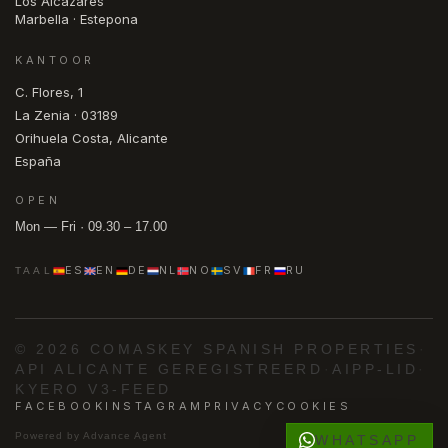
Los Alcázares
Marbella · Estepona
KANTOOR
C. Flores, 1
La Zenia · 03189
Orihuela Costa, Alicante
España
OPEN
Mon — Fri · 09.30 – 17.00
ES
EN
DE
NL
NO
SV
FR
RU
TAAL
© 2026 COMASKEY SPANISH PROPERTIES
·
API ALICANTE GEREGISTREERD
·
AIPP-LID
·
KYERO V3-FEED
FACEBOOK
INSTAGRAM
PRIVACY
COOKIES
Powered by
Advance Agent
WHATSAPP