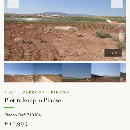
‹
›
1 / 8
PLOT · VERKOOP · PINOSO
Plot te koop in Pinoso
Pinoso
·
Ref: 713304
€11,995