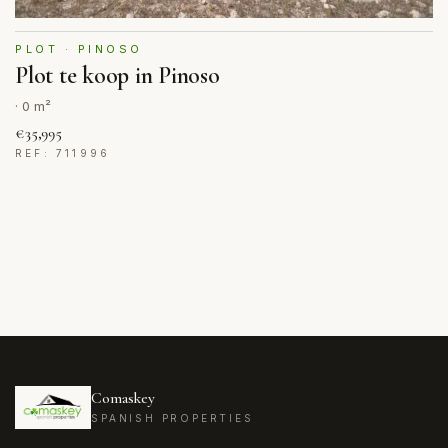
PLOT · PINOSO
Plot te koop in Pinoso
· 0 m²
€35,995
REF: 711996
Comaskey
SPANISH PROPERTIES