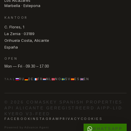
Los Alcázares
Marbella · Estepona
KANTOOR
C. Flores, 1
La Zenia · 03189
Orihuela Costa, Alicante
España
OPEN
Mon — Fri · 09.30 – 17.00
RU
DE
FR
NL
NO
SV
ES
EN
TAAL
© 2026 COMASKEY SPANISH PROPERTIES
·
API ALICANTE GEREGISTREERD
·
AIPP-LID
·
KYERO V3-FEED
FACEBOOK
INSTAGRAM
PRIVACY
COOKIES
Powered by
Advance Agent
WHATSAPP