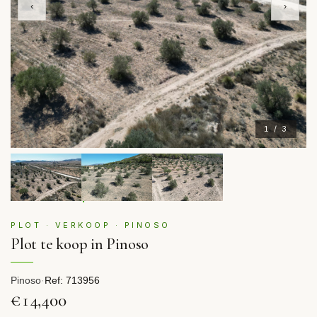
‹
›
1 / 3
PLOT · VERKOOP · PINOSO
Plot te koop in Pinoso
Pinoso
·
Ref: 713956
€14,400