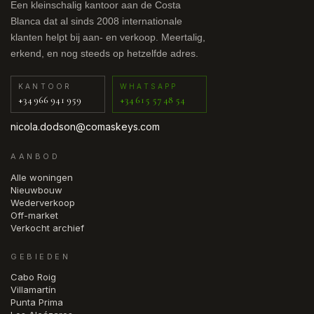
Een kleinschalig kantoor aan de Costa
Blanca dat al sinds 2008 internationale
klanten helpt bij aan- en verkoop. Meertalig,
erkend, en nog steeds op hetzelfde adres.
KANTOOR
WHATSAPP
+34 966 941 959
+34 615 57 48 54
nicola.dodson@comaskeys.com
AANBOD
Alle woningen
Nieuwbouw
Wederverkoop
Off-market
Verkocht archief
GEBIEDEN
Cabo Roig
Villamartín
Punta Prima