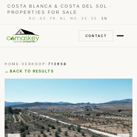
COSTA BLANCA & COSTA DEL SOL ·
PROPERTIES FOR SALE
·
·
·
·
·
·
·
RU
DE
FR
NL
NO
SE
ES
EN
CONTACT
HOME
VERKOOP
713956
›
›
←
BACK TO RESULTS