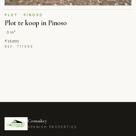
PLOT · PINOSO
Plot te koop in Pinoso
· 0 m²
€35,995
REF: 711996
Comaskey
SPANISH PROPERTIES