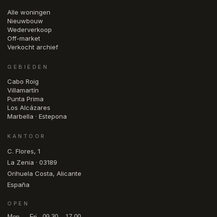
Alle woningen
Nieuwbouw
Wederverkoop
Off-market
Verkocht archief
GEBIEDEN
Cabo Roig
Villamartín
Punta Prima
Los Alcázares
Marbella · Estepona
KANTOOR
C. Flores, 1
La Zenia · 03189
Orihuela Costa, Alicante
España
OPEN
Mon — Fri · 09.30 – 17.00