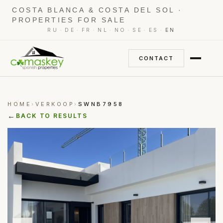
COSTA BLANCA & COSTA DEL SOL ·
PROPERTIES FOR SALE
·
·
·
·
·
·
·
RU
DE
FR
NL
NO
SE
ES
EN
CONTACT
HOME
VERKOOP
SWNB7958
›
›
←
BACK TO RESULTS