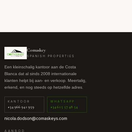
Comaskey
SPANISH PROPERTIES
Een kleinschalig kantoor aan de Costa
Blanca dat al sinds 2008 internationale
klanten helpt bij aan- en verkoop. Meertalig,
erkend, en nog steeds op hetzelfde adres.
KANTOOR
WHATSAPP
+34 966 941 959
+34 615 57 48 54
nicola.dodson@comaskeys.com
AANBOD