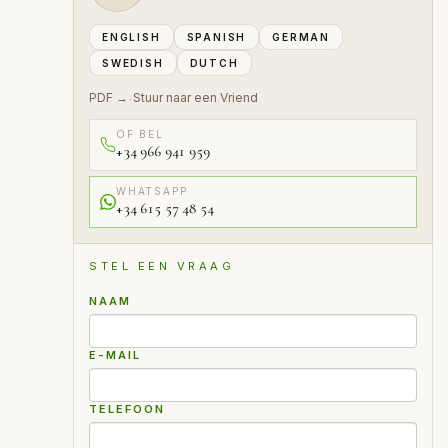
ENGLISH
SPANISH
GERMAN
SWEDISH
DUTCH
PDF →
Stuur naar een Vriend
·
OF BEL
+34 966 941 959
WHATSAPP
+34 615 57 48 54
STEL EEN VRAAG
NAAM
E-MAIL
TELEFOON