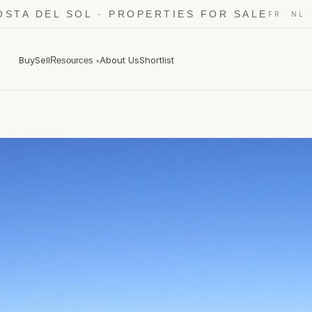
OSTA DEL SOL · PROPERTIES FOR SALE
·
FR
NL
Buy
Sell
About Us
Shortlist
Resources
▾