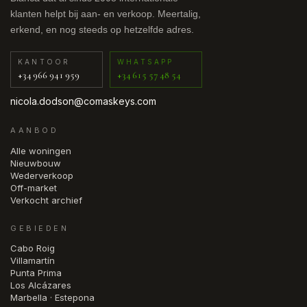
klanten helpt bij aan- en verkoop. Meertalig,
erkend, en nog steeds op hetzelfde adres.
KANTOOR
WHATSAPP
+34 966 941 959
+34 615 57 48 54
nicola.dodson@comaskeys.com
AANBOD
Alle woningen
Nieuwbouw
Wederverkoop
Off-market
Verkocht archief
GEBIEDEN
Cabo Roig
Villamartín
Punta Prima
Los Alcázares
Marbella · Estepona