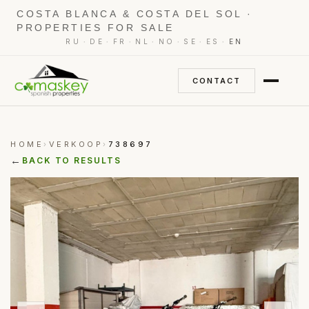
COSTA BLANCA & COSTA DEL SOL ·
PROPERTIES FOR SALE
·
·
·
·
·
·
·
RU
DE
FR
NL
NO
SE
ES
EN
CONTACT
HOME
VERKOOP
738697
›
›
←
BACK TO RESULTS