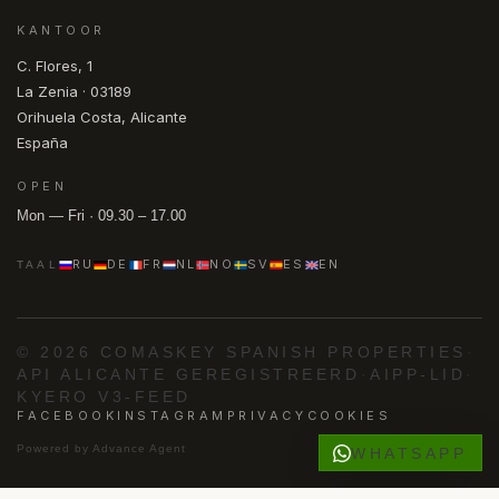
KANTOOR
C. Flores, 1
La Zenia · 03189
Orihuela Costa, Alicante
España
OPEN
Mon — Fri · 09.30 – 17.00
RU
DE
FR
NL
NO
SV
ES
EN
TAAL
© 2026 COMASKEY SPANISH PROPERTIES
·
API ALICANTE GEREGISTREERD
·
AIPP-LID
·
KYERO V3-FEED
FACEBOOK
INSTAGRAM
PRIVACY
COOKIES
Powered by
Advance Agent
WHATSAPP