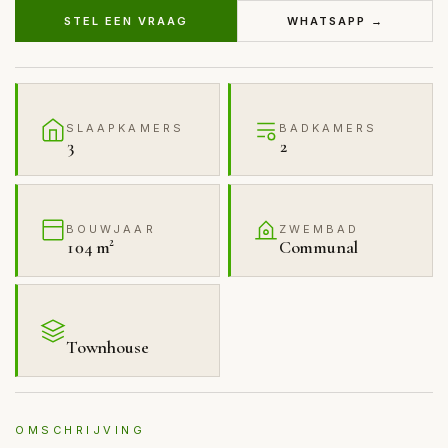
STEL EEN VRAAG
WHATSAPP →
SLAAPKAMERS
BADKAMERS
3
2
BOUWJAAR
ZWEMBAD
104 m²
Communal
Townhouse
OMSCHRIJVING