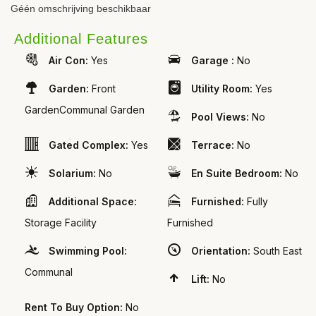
Géén omschrijving beschikbaar
Additional Features
Air Con:
Yes
Garage :
No
Garden:
Front
Utility Room:
Yes
GardenCommunal Garden
Pool Views:
No
Gated Complex:
Yes
Terrace:
No
Solarium:
No
En Suite Bedroom:
No
Additional Space:
Furnished:
Fully
Storage Facility
Furnished
Swimming Pool:
Orientation:
South East
Communal
Lift:
No
Rent To Buy Option:
No