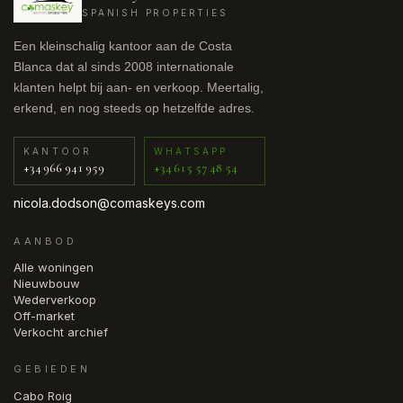
SPANISH PROPERTIES
Een kleinschalig kantoor aan de Costa
Blanca dat al sinds 2008 internationale
klanten helpt bij aan- en verkoop. Meertalig,
erkend, en nog steeds op hetzelfde adres.
KANTOOR
WHATSAPP
+34 966 941 959
+34 615 57 48 54
nicola.dodson@comaskeys.com
AANBOD
Alle woningen
Nieuwbouw
Wederverkoop
Off-market
Verkocht archief
GEBIEDEN
Cabo Roig