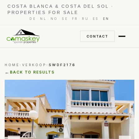
COSTA BLANCA & COSTA DEL SOL ·
PROPERTIES FOR SALE
·
·
·
·
·
·
·
DE
NL
NO
SE
FR
RU
ES
EN
CONTACT
HOME
VERKOOP
SWDF2176
›
›
←
BACK TO RESULTS