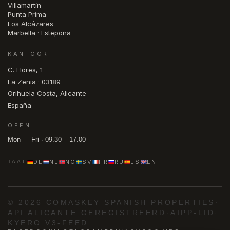
Villamartín
Punta Prima
Los Alcázares
Marbella · Estepona
KANTOOR
C. Flores, 1
La Zenia · 03189
Orihuela Costa, Alicante
España
OPEN
Mon — Fri · 09.30 – 17.00
DE
NL
NO
SV
FR
RU
ES
EN
TAAL
© 2026 COMASKEY SPANISH PROPERTIES
·
API ALICANTE GEREGISTREERD
·
AIPP-LID
·
KYERO V3-FEED