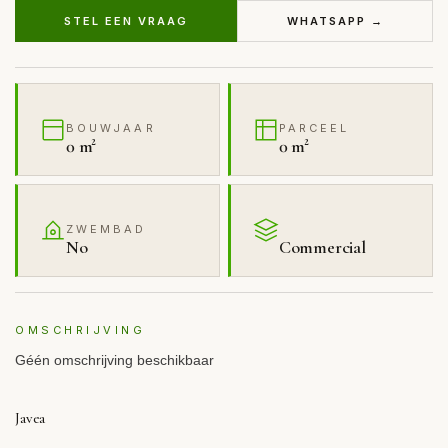
STEL EEN VRAAG
WHATSAPP →
BOUWJAAR
PARCEEL
0 m²
0 m²
ZWEMBAD
No
Commercial
OMSCHRIJVING
Géén omschrijving beschikbaar
Javea