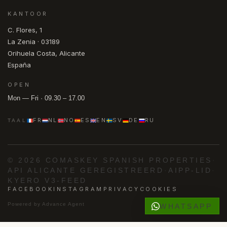
KANTOOR
C. Flores, 1
La Zenia · 03189
Orihuela Costa, Alicante
España
OPEN
Mon — Fri · 09.30 – 17.00
FR
NL
NO
ES
EN
SV
DE
RU
TAAL
© 2026 COMASKEY SPANISH PROPERTIES
·
API ALICANTE GEREGISTREERD
·
AIPP-LID
·
KYERO V3-FEED
FACEBOOK
INSTAGRAM
PRIVACY
COOKIES
Powered by
Advance Agent
WHATSAPP