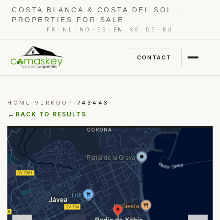
COSTA BLANCA & COSTA DEL SOL ·
PROPERTIES FOR SALE
·
·
·
·
·
·
·
FR
NL
NO
ES
EN
SE
DE
RU
CONTACT
HOME
VERKOOP
743443
›
›
←
BACK TO RESULTS