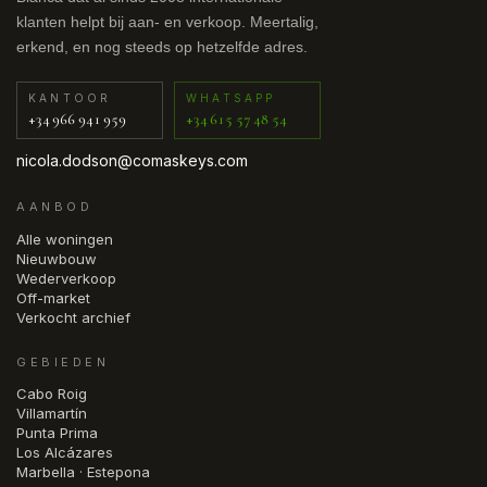
klanten helpt bij aan- en verkoop. Meertalig,
erkend, en nog steeds op hetzelfde adres.
KANTOOR
WHATSAPP
+34 966 941 959
+34 615 57 48 54
nicola.dodson@comaskeys.com
AANBOD
Alle woningen
Nieuwbouw
Wederverkoop
Off-market
Verkocht archief
GEBIEDEN
Cabo Roig
Villamartín
Punta Prima
Los Alcázares
Marbella · Estepona