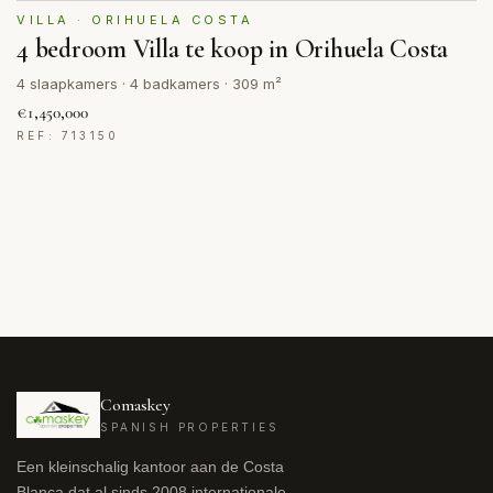
VILLA · ORIHUELA COSTA
4 bedroom Villa te koop in Orihuela Costa
4 slaapkamers · 4 badkamers · 309 m²
€1,450,000
REF: 713150
Comaskey
SPANISH PROPERTIES
Een kleinschalig kantoor aan de Costa
Blanca dat al sinds 2008 internationale