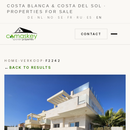
COSTA BLANCA & COSTA DEL SOL ·
PROPERTIES FOR SALE
·
·
·
·
·
·
·
DE
NL
NO
SE
FR
RU
ES
EN
CONTACT
HOME
VERKOOP
F2242
›
›
←
BACK TO RESULTS