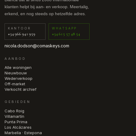
klanten helpt bij aan- en verkoop. Meertalig,
erkend, en nog steeds op hetzelfde adres.
KANTOOR
WHATSAPP
+34 966 941 959
+34 615 57 48 54
nicola.dodson@comaskeys.com
AANBOD
Alle woningen
Nieuwbouw
Wederverkoop
Off-market
Verkocht archief
GEBIEDEN
Cabo Roig
Villamartín
Punta Prima
Los Alcázares
Marbella · Estepona