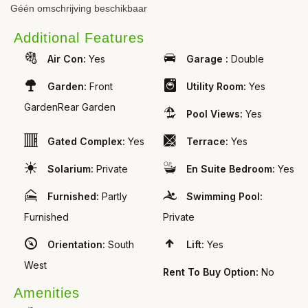
Géén omschrijving beschikbaar
Additional Features
Air Con:
Yes
Garage :
Double
Garden:
Front
Utility Room:
Yes
GardenRear Garden
Pool Views:
Yes
Gated Complex:
Yes
Terrace:
Yes
Solarium:
Private
En Suite Bedroom:
Yes
Furnished:
Partly
Swimming Pool:
Furnished
Private
Orientation:
South
Lift:
Yes
West
Rent To Buy Option:
No
Amenities