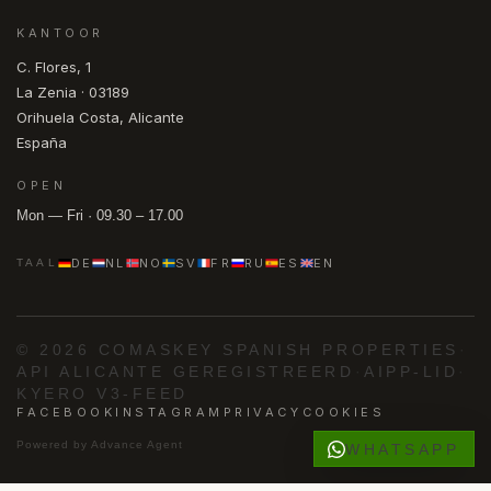
KANTOOR
C. Flores, 1
La Zenia · 03189
Orihuela Costa, Alicante
España
OPEN
Mon — Fri · 09.30 – 17.00
DE
NL
NO
SV
FR
RU
ES
EN
TAAL
© 2026 COMASKEY SPANISH PROPERTIES
·
API ALICANTE GEREGISTREERD
·
AIPP-LID
·
KYERO V3-FEED
FACEBOOK
INSTAGRAM
PRIVACY
COOKIES
Powered by
Advance Agent
WHATSAPP