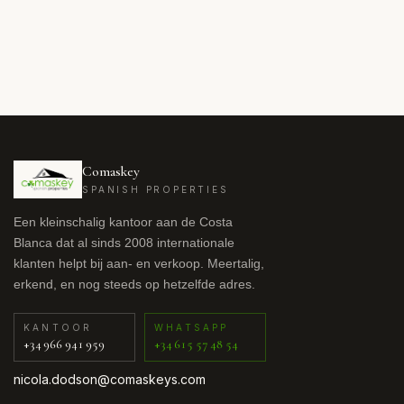
Comaskey
SPANISH PROPERTIES
Een kleinschalig kantoor aan de Costa
Blanca dat al sinds 2008 internationale
klanten helpt bij aan- en verkoop. Meertalig,
erkend, en nog steeds op hetzelfde adres.
KANTOOR
WHATSAPP
+34 966 941 959
+34 615 57 48 54
nicola.dodson@comaskeys.com