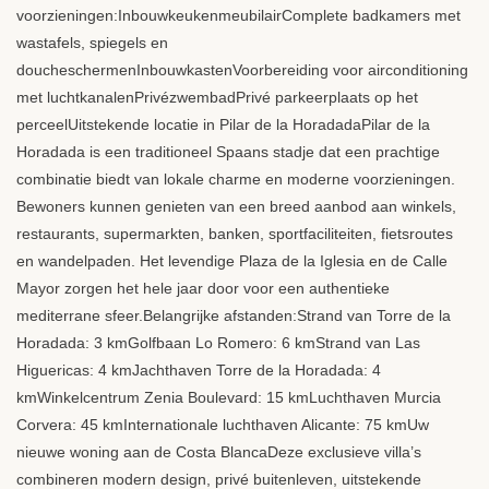
voorzieningen:InbouwkeukenmeubilairComplete badkamers met
wastafels, spiegels en
doucheschermenInbouwkastenVoorbereiding voor airconditioning
met luchtkanalenPrivézwembadPrivé parkeerplaats op het
perceelUitstekende locatie in Pilar de la HoradadaPilar de la
Horadada is een traditioneel Spaans stadje dat een prachtige
combinatie biedt van lokale charme en moderne voorzieningen.
Bewoners kunnen genieten van een breed aanbod aan winkels,
restaurants, supermarkten, banken, sportfaciliteiten, fietsroutes
en wandelpaden. Het levendige Plaza de la Iglesia en de Calle
Mayor zorgen het hele jaar door voor een authentieke
mediterrane sfeer.Belangrijke afstanden:Strand van Torre de la
Horadada: 3 kmGolfbaan Lo Romero: 6 kmStrand van Las
Higuericas: 4 kmJachthaven Torre de la Horadada: 4
kmWinkelcentrum Zenia Boulevard: 15 kmLuchthaven Murcia
Corvera: 45 kmInternationale luchthaven Alicante: 75 kmUw
nieuwe woning aan de Costa BlancaDeze exclusieve villa’s
combineren modern design, privé buitenleven, uitstekende