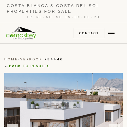
COSTA BLANCA & COSTA DEL SOL ·
PROPERTIES FOR SALE
·
·
·
·
·
·
·
FR
NL
NO
SE
ES
EN
DE
RU
CONTACT
HOME
VERKOOP
784446
›
›
←
BACK TO RESULTS