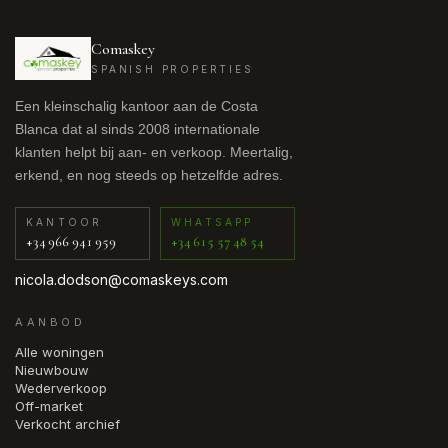
Comaskey
SPANISH PROPERTIES
Een kleinschalig kantoor aan de Costa
Blanca dat al sinds 2008 internationale
klanten helpt bij aan- en verkoop. Meertalig,
erkend, en nog steeds op hetzelfde adres.
KANTOOR
WHATSAPP
+34 966 941 959
+34 615 57 48 54
nicola.dodson@comaskeys.com
AANBOD
Alle woningen
Nieuwbouw
Wederverkoop
Off-market
Verkocht archief