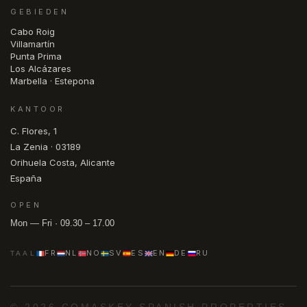
GEBIEDEN
Cabo Roig
Villamartín
Punta Prima
Los Alcázares
Marbella · Estepona
KANTOOR
C. Flores, 1
La Zenia · 03189
Orihuela Costa, Alicante
España
OPEN
Mon — Fri · 09.30 – 17.00
FR
NL
NO
SV
ES
EN
DE
RU
TAAL