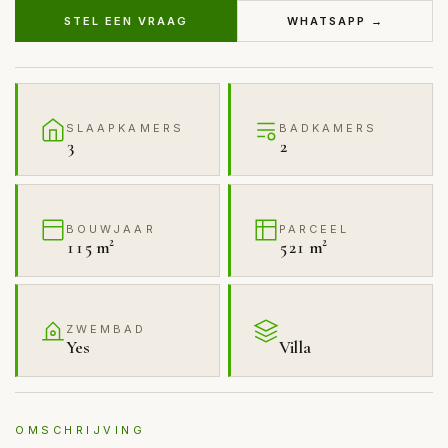
STEL EEN VRAAG
WHATSAPP →
SLAAPKAMERS
BADKAMERS
3
2
BOUWJAAR
PARCEEL
115 m²
521 m²
ZWEMBAD
Yes
Villa
OMSCHRIJVING