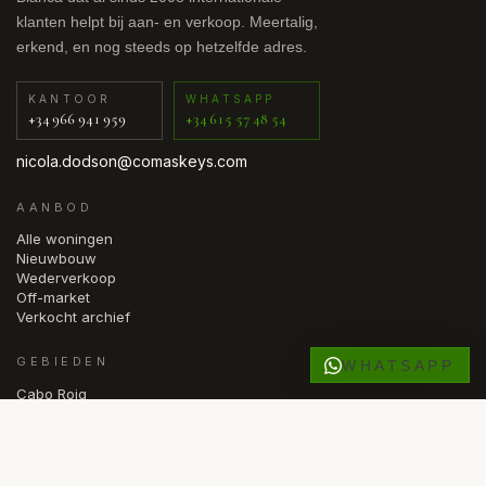
klanten helpt bij aan- en verkoop. Meertalig,
erkend, en nog steeds op hetzelfde adres.
KANTOOR
WHATSAPP
+34 966 941 959
+34 615 57 48 54
nicola.dodson@comaskeys.com
AANBOD
Alle woningen
Nieuwbouw
Wederverkoop
Off-market
Verkocht archief
GEBIEDEN
WHATSAPP
Cabo Roig
Villamartín
Punta Prima
Los Alcázares
Marbella · Estepona