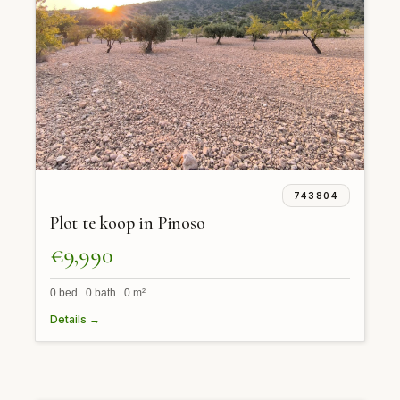
743804
Plot te koop in Pinoso
€9,990
0 bed 0 bath 0 m²
Details →