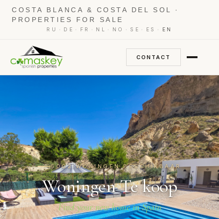
COSTA BLANCA & COSTA DEL SOL ·
PROPERTIES FOR SALE
·
·
·
·
·
·
·
RU
DE
FR
NL
NO
SE
ES
EN
CONTACT
6002 WONINGEN BESCHIKBAAR
Woningen Te koop
Find your new home in Spain