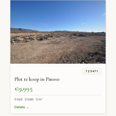
723471
Plot te koop in Pinoso
€9,995
0 bed 0 bath 0 m²
Details →