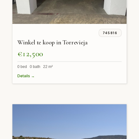
745816
Winkel te koop in Torrevieja
€12,500
0 bed 0 bath 22 m²
Details →