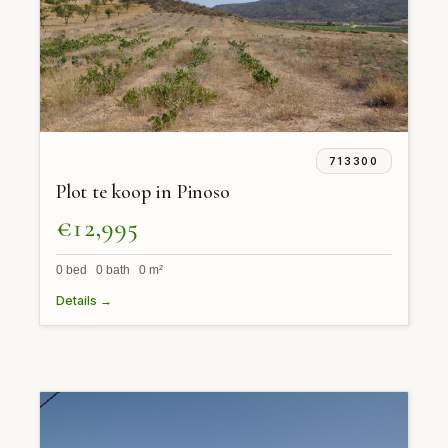
713300
Plot te koop in Pinoso
€12,995
0 bed 0 bath 0 m²
Details →