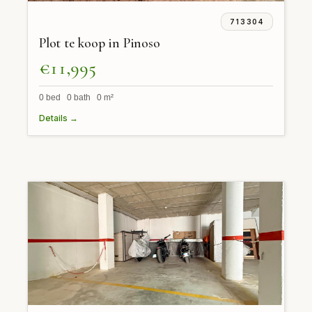
713304
Plot te koop in Pinoso
€11,995
0 bed 0 bath 0 m²
Details →