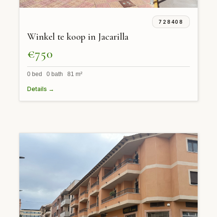
728408
Winkel te koop in Jacarilla
€750
0 bed 0 bath 81 m²
Details →