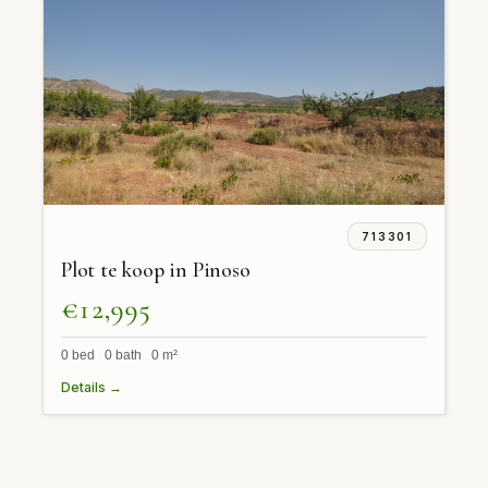
713301
Plot te koop in Pinoso
€12,995
0 bed 0 bath 0 m²
Details →