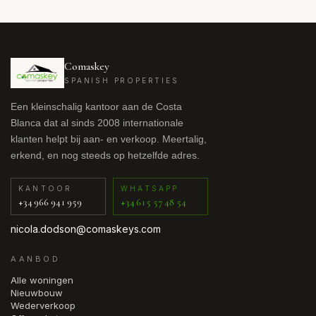
Comaskey
SPANISH PROPERTIES
Een kleinschalig kantoor aan de Costa
Blanca dat al sinds 2008 internationale
klanten helpt bij aan- en verkoop. Meertalig,
erkend, en nog steeds op hetzelfde adres.
KANTOOR
WHATSAPP
+34 966 941 959
+34 615 57 48 54
nicola.dodson@comaskeys.com
AANBOD
Alle woningen
Nieuwbouw
Wederverkoop