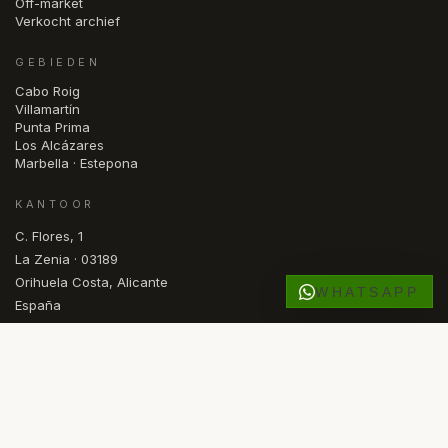
Off-market
Verkocht archief
GEBIEDEN
Cabo Roig
Villamartín
Punta Prima
Los Alcázares
Marbella · Estepona
KANTOOR
C. Flores, 1
La Zenia · 03189
Orihuela Costa, Alicante
WHATSAPP
España
OPEN
Mon — Fri · 09.30 – 17.00
RU
DE
FR
NL
NO
SV
ES
EN
TAAL