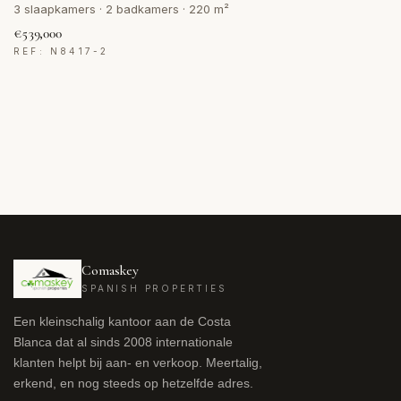
3 slaapkamers · 2 badkamers · 220 m²
€539,000
REF: N8417-2
Comaskey
SPANISH PROPERTIES
Een kleinschalig kantoor aan de Costa
Blanca dat al sinds 2008 internationale
klanten helpt bij aan- en verkoop. Meertalig,
erkend, en nog steeds op hetzelfde adres.