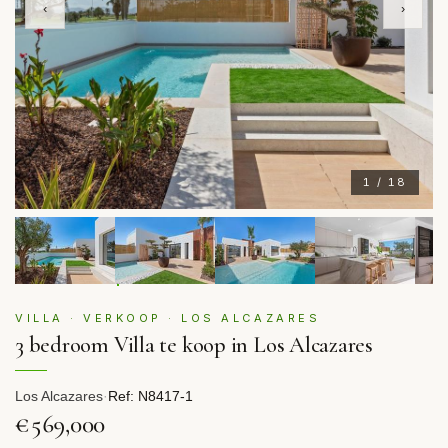
‹
›
1 / 18
VILLA · VERKOOP · LOS ALCAZARES
3 bedroom Villa te koop in Los Alcazares
Los Alcazares
·
Ref: N8417-1
€569,000