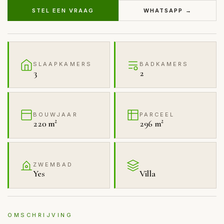
STEL EEN VRAAG
WHATSAPP →
SLAAPKAMERS
BADKAMERS
3
2
BOUWJAAR
PARCEEL
220 m²
296 m²
ZWEMBAD
Yes
Villa
OMSCHRIJVING