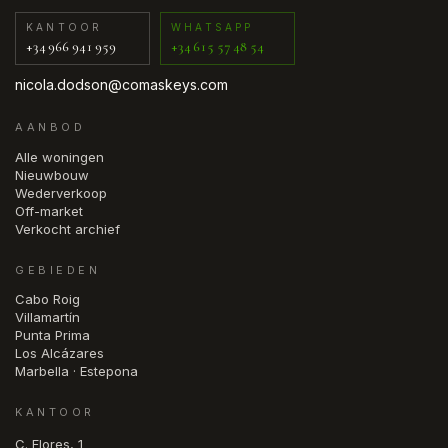
KANTOOR
WHATSAPP
+34 966 941 959
+34 615 57 48 54
nicola.dodson@comaskeys.com
AANBOD
Alle woningen
Nieuwbouw
Wederverkoop
Off-market
Verkocht archief
GEBIEDEN
Cabo Roig
Villamartín
Punta Prima
Los Alcázares
Marbella · Estepona
KANTOOR
C. Flores, 1