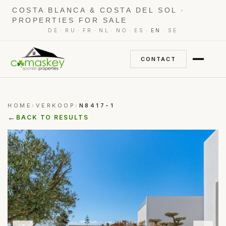
COSTA BLANCA & COSTA DEL SOL ·
PROPERTIES FOR SALE
·
·
·
·
·
·
·
DE
RU
FR
NL
NO
ES
EN
SE
CONTACT
HOME
VERKOOP
N8417-1
›
›
←
BACK TO RESULTS